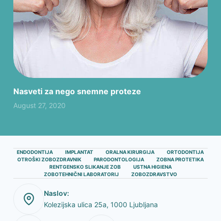
Nasveti za nego snemne proteze
Inl
August 27, 2020
Aug
ENDODONTIJA
IMPLANTAT
ORALNA KIRURGIJA
ORTODONTIJA
OTROŠKI ZOBOZDRAVNIK
PARODONTOLOGIJA
ZOBNA PROTETIKA
RENTGENSKO SLIKANJE ZOB
USTNA HIGIENA
ZOBOTEHNIČNI LABORATORIJ
ZOBOZDRAVSTVO
Naslov:
Kolezijska ulica 25a, 1000 Ljubljana