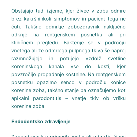
Obstajajo tudi izjeme, kjer živec v zobu odmre
brez kakršnihkoli simptomov in pacient tega ne
čuti. Takšno odmrtje zobozdravnik naključno
odkrije na rentgenskem posnetku ali pri
kliničnem pregledu. Bakterije se v področju
vnetega ali že odmrlega pulpnega tkiva še naprej
razmnožujejo in potujejo vzdolž svetline
koreninskega kanala vse do kosti, kjer
povzročijo propadanje kostnine. Na rentgenskem
posnetku opazimo senco v področju konice
korenine zoba, takšno stanje pa označujemo kot
apikalni parodontitis – vnetje tkiv ob vršku
korenine zoba.
Endodontsko zdravljenje
Zobozdravnik v primerih vnetja ali odmrtja živca