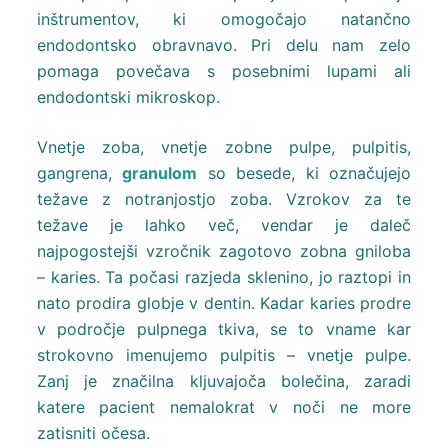
inštrumentov, ki omogočajo natančno
endodontsko obravnavo. Pri delu nam zelo
pomaga povečava s posebnimi lupami ali
endodontski mikroskop.
Vnetje zoba, vnetje zobne pulpe, pulpitis,
gangrena,
granulom
so besede, ki označujejo
težave z notranjostjo zoba. Vzrokov za te
težave je lahko več, vendar je daleč
najpogostejši vzročnik zagotovo zobna gniloba
– karies. Ta počasi razjeda sklenino, jo raztopi in
nato prodira globje v dentin. Kadar karies prodre
v področje pulpnega tkiva, se to vname kar
strokovno imenujemo pulpitis – vnetje pulpe.
Zanj je značilna kljuvajoča bolečina, zaradi
katere pacient nemalokrat v noči ne more
zatisniti očesa.