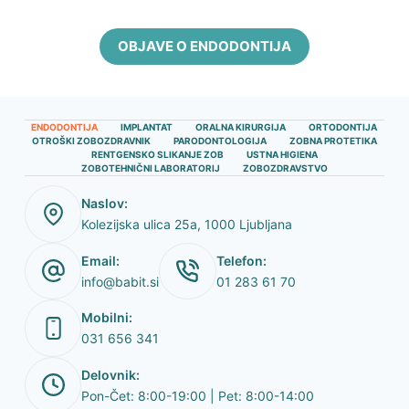
OBJAVE O ENDODONTIJA
ENDODONTIJA
IMPLANTAT
ORALNA KIRURGIJA
ORTODONTIJA
OTROŠKI ZOBOZDRAVNIK
PARODONTOLOGIJA
ZOBNA PROTETIKA
RENTGENSKO SLIKANJE ZOB
USTNA HIGIENA
ZOBOTEHNIČNI LABORATORIJ
ZOBOZDRAVSTVO
Naslov:
Kolezijska ulica 25a, 1000 Ljubljana
Email:
Telefon:
info@babit.si
01 283 61 70
Mobilni:
031 656 341
Delovnik:
Pon-Čet: 8:00-19:00 | Pet: 8:00-14:00