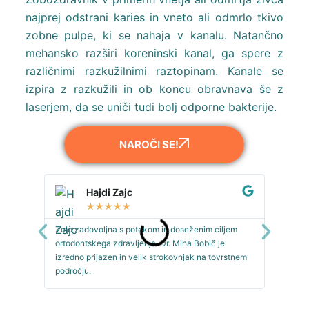
najprej odstrani karies in vneto ali odmrlo tkivo
zobne pulpe, ki se nahaja v kanalu. Natančno
mehansko razširi koreninski kanal, ga spere z
različnimi razkužilnimi raztopinam. Kanale se
izpira z razkužili in ob koncu obravnava še z
laserjem, da se uniči tudi bolj odporne bakterije.
NAROČI SE!
Hajdi Zajc
★
★
★
★
★
Zelo zadovoljna s potekom in doseženim ciljem
Odličen 
ortodontskega zdravljenja. Dr. Miha Bobič je
Se zavza
izredno prijazen in velik strokovnjak na tovrstnem
ne čaka.
področju.