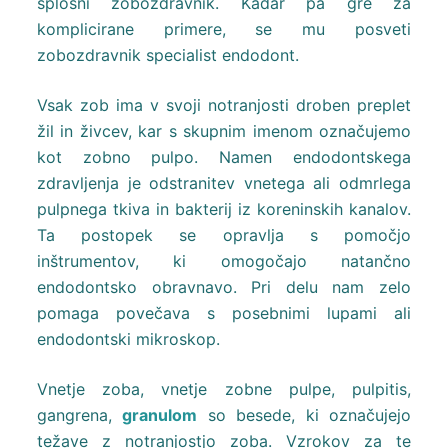
splošni zobozdravnik. Kadar pa gre za
komplicirane primere, se mu posveti
zobozdravnik specialist endodont.
Vsak zob ima v svoji notranjosti droben preplet
žil in živcev, kar s skupnim imenom označujemo
kot zobno pulpo. Namen endodontskega
zdravljenja je odstranitev vnetega ali odmrlega
pulpnega tkiva in bakterij iz koreninskih kanalov.
Ta postopek se opravlja s pomočjo
inštrumentov, ki omogočajo natančno
endodontsko obravnavo. Pri delu nam zelo
pomaga povečava s posebnimi lupami ali
endodontski mikroskop.
Vnetje zoba, vnetje zobne pulpe, pulpitis,
gangrena,
granulom
so besede, ki označujejo
težave z notranjostjo zoba. Vzrokov za te