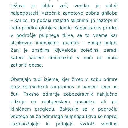
težave je lahko več, vendar je daleč
najpogostejši vzročnik zagotovo zobna gniloba
– karies. Ta počasi razjeda sklenino, jo raztopi in
nato prodira globje v dentin. Kadar karies prodre
v področje pulpnega tkiva, se to vname kar
strokovno imenujemo pulpitis – vnetje pulpe.
Zanj je značilna kljuvajoča bolečina, zaradi
katere pacient nemalokrat v noči ne more
zatisniti očesa.
Obstajajo tudi izjeme, kjer živec v zobu odmre
brez kakršnihkoli simptomov in pacient tega ne
čuti. Takšno odmrtje zobozdravnik naključno
odkrije na rentgenskem posnetku ali pri
kliničnem pregledu. Bakterije se v področju
vnetega ali že odmrlega pulpnega tkiva še naprej
razmnožujejo in potujejo vzdolž svetline