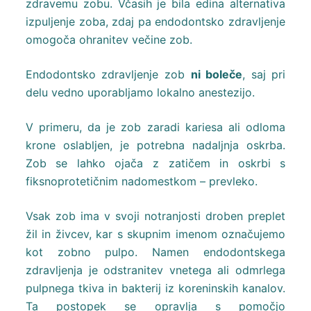
zdravemu zobu. Včasih je bila edina alternativa
izpuljenje zoba, zdaj pa endodontsko zdravljenje
omogoča ohranitev večine zob.
Endodontsko zdravljenje zob
ni boleče
, saj pri
delu vedno uporabljamo lokalno anestezijo.
V primeru, da je zob zaradi kariesa ali odloma
krone oslabljen, je potrebna nadaljnja oskrba.
Zob se lahko ojača z zatičem in oskrbi s
fiksnoprotetičnim nadomestkom – prevleko.
Vsak zob ima v svoji notranjosti droben preplet
žil in živcev, kar s skupnim imenom označujemo
kot zobno pulpo. Namen endodontskega
zdravljenja je odstranitev vnetega ali odmrlega
pulpnega tkiva in bakterij iz koreninskih kanalov.
Ta postopek se opravlja s pomočjo