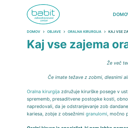
DOMO
DOMOV
OBJAVE
ORALNA KIRURGIJA
KAJ VSE Z
Kaj vse zajema ora
Že več te
Če imate težave z zobmi, dlesnimi al
Oralna kirurgija
združuje kirurške posege v ustn
sprememb, presaditvene postopke kosti, obnov
napredovali, da je odstranjevanje zob dandan
kariesa, zobje z obsežnimi
granulomi
, močno p