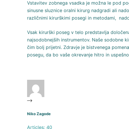
Vstavitev zobnega vsadka je možna le pod pog
sinusne sluznice oralni kirurg nadgradi ali na
različnimi kirurškimi posegi in metodami, nado
Vsak kirurški poseg v telo predstavlja določe
najsodobnejših instrumentov. Naše sodobne kiru
čim bolj prijetni. Zdravje je bistvenega pome
posegu, da bo vaše okrevanje hitro in uspešn
Niko Zagode
Articles: 40