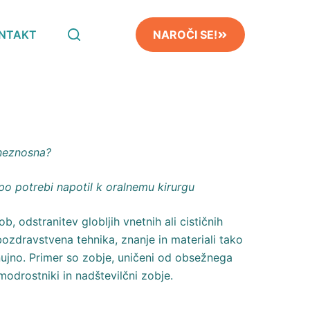
NTAKT
NAROČI SE!
 neznosna?
po potrebi napotil k oralnemu kirurgu
, odstranitev globljih vnetnih ali cističnih
dravstvena tehnika, znanje in materiali tako
ujno. Primer so zobje, uničeni od obsežnega
modrostniki in nadštevilčni zobje.