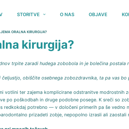
V
STORITVE
O NAS
OBJAVE
KO
AJEMA ORALNA KIRURGIJA?
lna kirurgija?
dnov trpite zaradi hudega zobobola in je bolečina postala
i čeljustjo, obiščite osebnega zobozdravnika, ta pa vas bo 
i votlini ter zajema komplicirane odstranitve modrostnih zob
e po poškodbah in druge podobne posege. K sreči so zoboz
es redkokdaj potrebno — v določeni primerih pa še vedno n
arodontalno prizadeti zobje, nepopolno izrasli ali zaostali 