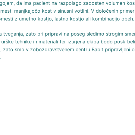
ojem, da ima pacient na razpolago zadosten volumen kosti
domesti manjkajočo kost v sinusni votlini. V določenih prime
mesti z umetno kostjo, lastno kostjo ali kombinacijo obeh.
na tveganja, zato pri pripravi na poseg sledimo strogim sme
rške tehnike in materiali ter izurjena ekipa bodo poskrbeli
na, zato smo v zobozdravstvenem centru Babit pripravljeni o
o.