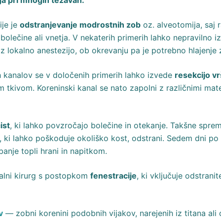
aga pri mnogih težavah.
ije je
odstranjevanje modrostnih zob
oz. alveotomija, saj 
bolečine ali vnetja. V nekaterih primerih lahko nepravilno 
 lokalno anestezijo, ob okrevanju pa je potrebno hlajenje z o
h kanalov se v določenih primerih lahko izvede
resekcijo v
 tkivom. Koreninski kanal se nato zapolni z različnimi materi
ist
, ki lahko povzročajo bolečine in otekanje. Takšne spre
o, ki lahko poškoduje okoliško kost, odstrani. Sedem dni po
banje topli hrani in napitkom.
ralni kirurg s postopkom
fenestracije
,
ki vključuje odstrani
v
— zobni korenini podobnih vijakov, narejenih iz titana ali 