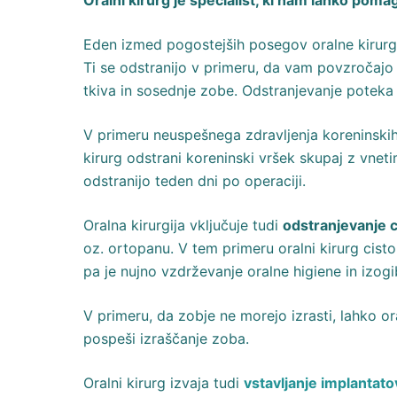
Oralni kirurg je specialist, ki nam lahko pom
Eden izmed pogostejših posegov oralne kirurg
Ti se odstranijo v primeru, da vam povzročajo 
tkiva in sosednje zobe. Odstranjevanje poteka z
V primeru neuspešnega zdravljenja koreninski
kirurg odstrani koreninski vršek skupaj z vnetim
odstranijo teden dni po operaciji.
Oralna kirurgija vključuje tudi
odstranjevanje c
oz. ortopanu. V tem primeru oralni kirurg cist
pa je nujno vzdrževanje oralne higiene in izogi
V primeru, da zobje ne morejo izrasti, lahko o
pospeši izraščanje zoba.
Oralni kirurg izvaja tudi
vstavljanje implantato