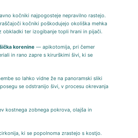
ravno kočniki najpogosteje nepravilno rastejo.
izraščajoči kočniki poškodujejo okoliška mehka
bkladki ter izogibanje topli hrani in pijači.
ršička korenine
— apikotomija, pri čemer
ali in rano zapre s kirurškimi šivi, ki se
membe so lahko vidne že na panoramski sliki
 posegu se odstranijo šivi, v procesu okrevanja
tev kostnega zobnega pokrova, olajša in
cirkonija, ki se popolnoma zrastejo s kostjo.