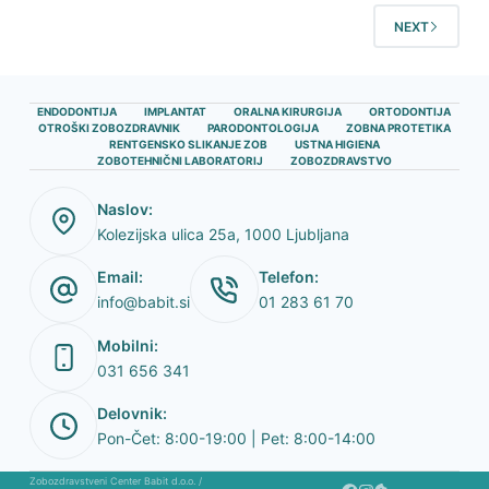
NEXT
ENDODONTIJA
IMPLANTAT
ORALNA KIRURGIJA
ORTODONTIJA
OTROŠKI ZOBOZDRAVNIK
PARODONTOLOGIJA
ZOBNA PROTETIKA
RENTGENSKO SLIKANJE ZOB
USTNA HIGIENA
ZOBOTEHNIČNI LABORATORIJ
ZOBOZDRAVSTVO
Naslov:
Kolezijska ulica 25a, 1000 Ljubljana
Email:
Telefon:
info@babit.si
01 283 61 70
Mobilni:
031 656 341
Delovnik:
Pon-Čet: 8:00-19:00 | Pet: 8:00-14:00
Zobozdravstveni Center Babit d.o.o.
/